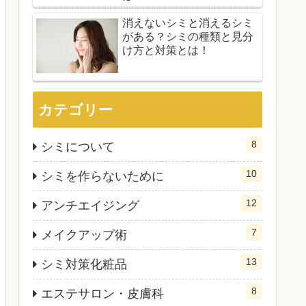
消えないシミと消えるシミ
がある？シミの種類と見分
け方と対策とは！
カテゴリー
8
シミについて
10
シミを作らないために
12
アンチエイジング
7
メイクアップ術
13
シミ対策化粧品
8
エステサロン・皮膚科