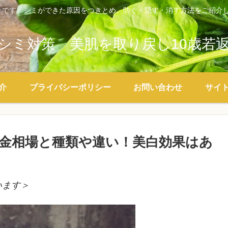
々です。シミができた原因をつきとめ、防ぐ・隠す・消す方法をご紹介し
シミ対策 美肌を取り戻し10歳若
介
プライバシーポリシー
お問い合わせ
サイ
金相場と種類や違い！美白効果はあ
います＞