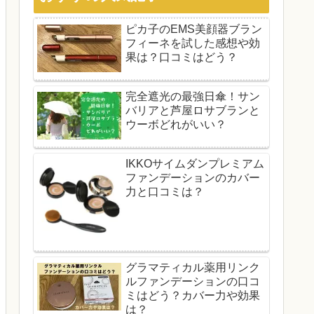
ピカ子のEMS美顔器ブラン
フィーネを試した感想や効
果は？口コミはどう？
完全遮光の最強日傘！サン
バリアと芦屋ロサブランと
ウーボどれがいい？
IKKOサイムダンプレミアム
ファンデーションのカバー
力と口コミは？
グラマティカル薬用リンク
ルファンデーションの口コ
ミはどう？カバー力や効果
は？